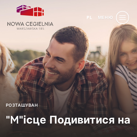
PL
МЕНЮ
РОЗТАШУВАН
"M"ісце Подивитися на